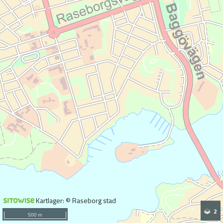
Kartlager: © Raseborg stad
2
500 m